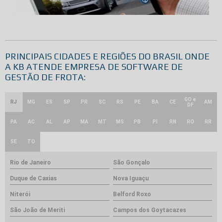
PRINCIPAIS CIDADES E REGIÕES DO BRASIL ONDE
A KB ATENDE EMPRESA DE SOFTWARE DE
GESTÃO DE FROTA:
GO e
RJ
MG
ES
SP
PR
SC
RS
PE
BA
CE
AM
DF
PA
AC
AL
AP
MA
MT
MS
PB
PI
RN
RO
RR
SE
TO
Rio de Janeiro
São Gonçalo
Duque de Caxias
Nova Iguaçu
Niterói
Belford Roxo
São João de Meriti
Campos dos Goytacazes