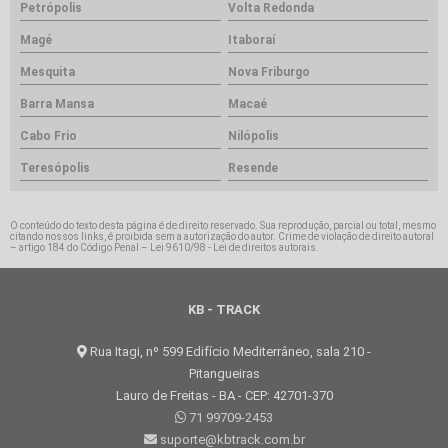
Petrópolis
Volta Redonda
Magé
Itaboraí
Mesquita
Nova Friburgo
Barra Mansa
Macaé
Cabo Frio
Nilópolis
Teresópolis
Resende
O conteúdo do texto desta página é de direito reservado. Sua reprodução, parcial ou total, mesmo
citando nossos links, é proibida sem a autorização do autor. Crime de violação de direito autoral
– artigo 184 do Código Penal –
Lei 9610/98 - Lei de direitos autorais
.
KB - TRACK
Rua Itagi, nº 599 Edifício Mediterrâneo, sala 210 -
Pitangueiras
Lauro de Freitas - BA - CEP: 42701-370
71 99709-2453
suporte@kbtrack.com.br