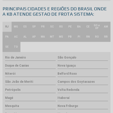
PRINCIPAIS CIDADES E REGIÕES DO BRASIL ONDE
A KB ATENDE GESTAO DE FROTA SISTEMA:
GO e
RJ
MG
ES
SP
PR
SC
RS
PE
BA
CE
AM
DF
PA
AC
AL
AP
MA
MT
MS
PB
PI
RN
RO
RR
SE
TO
Rio de Janeiro
São Gonçalo
Duque de Caxias
Nova Iguaçu
Niterói
Belford Roxo
São João de Meriti
Campos dos Goytacazes
Petrópolis
Volta Redonda
Magé
Itaboraí
Mesquita
Nova Friburgo