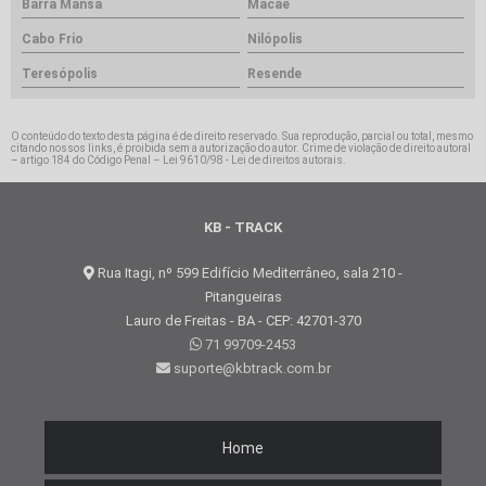
Barra Mansa
Macaé
Cabo Frio
Nilópolis
Teresópolis
Resende
O conteúdo do texto desta página é de direito reservado. Sua reprodução, parcial ou total, mesmo
citando nossos links, é proibida sem a autorização do autor. Crime de violação de direito autoral
– artigo 184 do Código Penal –
Lei 9610/98 - Lei de direitos autorais
.
KB - TRACK
Rua Itagi, nº 599 Edifício Mediterrâneo, sala 210 -
Pitangueiras
Lauro de Freitas - BA - CEP: 42701-370
71 99709-2453
suporte@kbtrack.com.br
Home