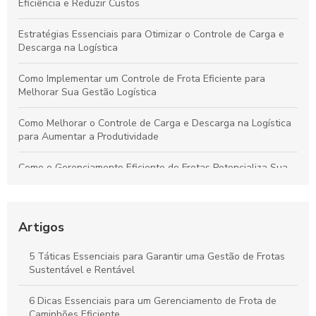
Eficiência e Reduzir Custos
Estratégias Essenciais para Otimizar o Controle de Carga e
Descarga na Logística
Como Implementar um Controle de Frota Eficiente para
Melhorar Sua Gestão Logística
Como Melhorar o Controle de Carga e Descarga na Logística
para Aumentar a Produtividade
Como o Gerenciamento Eficiente de Frotas Potencializa Sua
Operação e Diminui Custos
Como o Controle de Frotas Otimiza a Eficiência e Reduz
Custos no Seu Negócio
Artigos
Práticas Essenciais para um Controle Eficiente de Carga e
5 Táticas Essenciais para Garantir uma Gestão de Frotas
Descarga na Logística
Sustentável e Rentável
Como Aplicar o Gerenciamento de Frotas para Maximizar a
6 Dicas Essenciais para um Gerenciamento de Frota de
Eficiência e Reduzir Custos na Sua Empresa
Caminhões Eficiente