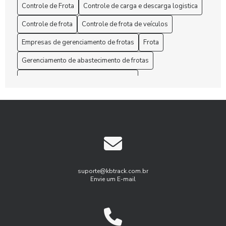
Administração de Frota: Melhore sua Gestão
Controle de Frota
Controle de carga e descarga logistica
Administração de Frota: Melhore sua Gestão Hoje!
Controle de frota
Controle de frota de veículos
Empresas de gerenciamento de frotas
Frota
Administração de Frota: Melhores Práticas
Gerenciamento de abastecimento de frotas
Administração de Frota: Melhores Práticas para Otimizar
Custos e Eficiência
Gerenciamento de frota de caminhões
Gerenciamento de frotas
Aprenda como otimizar o gerenciamento de manutenção de
frota para aumentar a eficiência
Gerenciamento de frotas programa
Gestão de Frotas
As Rotas eficientes com Gerenciamento de frota de
Gestão de frota agricola
Gestão de frota combustível
caminhões
Gestão de frota de veículos leves
As Soluções customizadas em gestão de frotas empresas
Gestão de frotas para pequenas empresas
suporte@kbtrack.com.br
Envie um E-mail
Benefícios do Gerenciamento de Frotas para Aumentar a
Gestão de manutenção de frota
Eficiência Empresarial
Gestão de manutenção de frota de veiulos
Benefícios do Rastreamento e Monitoramento de Frotas
Gest茫o de frota agricola
Gest茫o de frota inteligente