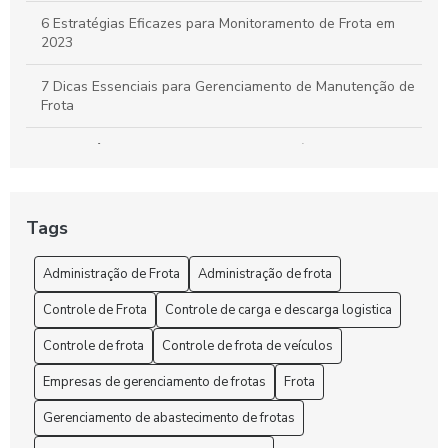
6 Estratégias Eficazes para Monitoramento de Frota em
2023
7 Dicas Essenciais para Gerenciamento de Manutenção de
Frota
A importância do controle de frota de veículos: como
otimizar a gestão de sua empresa
A Segurança e o rastreio no rastreamento de frota veicular
Tags
Administração de Frota: Gestão Eficiente e Sustentável
Administração de Frota
Administração de frota
Administração de Frota: Melhore sua Gestão
Controle de Frota
Controle de carga e descarga logistica
Administração de Frota: Melhore sua Gestão Hoje!
Controle de frota
Controle de frota de veículos
Empresas de gerenciamento de frotas
Frota
Administração de Frota: Melhores Práticas
Gerenciamento de abastecimento de frotas
Administração de Frota: Melhores Práticas para Otimizar