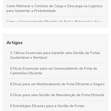
Como Melhorar o Controle de Carga e Descarga na Logística
para Aumentar a Produtividade
Como o Gerenciamento Eficiente de Frotas Potencializa Sua
Operação e Diminui Custos
Como o Controle de Frotas Otimiza a Eficiência e Reduz
Custos no Seu Negócio
Artigos
Práticas Essenciais para um Controle Eficiente de Carga e
5 Táticas Essenciais para Garantir uma Gestão de Frotas
Descarga na Logística
Sustentável e Rentável
Como Aplicar o Gerenciamento de Frotas para Maximizar a
6 Dicas Essenciais para um Gerenciamento de Frota de
Eficiência e Reduzir Custos na Sua Empresa
Caminhões Eficiente
6 Dicas para um Monitoramento de Frota Eficiente e Seguro
6 Dicas para uma Gestão de Manutenção de Frota Eficiente
6 Estratégias Eficazes para a Gestão de Frotas