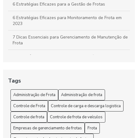
6 Estratégias Eficazes para a Gestão de Frotas
6 Estratégias Eficazes para Monitoramento de Frota em
2023
7 Dicas Essenciais para Gerenciamento de Manutenção de
Frota
A importância do controle de frota de veículos: como
otimizar a gestão de sua empresa
A Segurança e o rastreio no rastreamento de frota veicular
Tags
Administração de Frota: Gestão Eficiente e Sustentável
Administração de Frota
Administração de frota
Administração de Frota: Melhore sua Gestão
Controle de Frota
Controle de carga e descarga logistica
Administração de Frota: Melhore sua Gestão Hoje!
Controle de frota
Controle de frota de veículos
Empresas de gerenciamento de frotas
Frota
Administração de Frota: Melhores Práticas