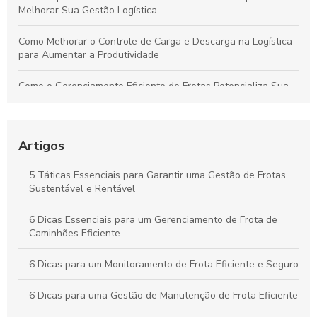
Melhorar Sua Gestão Logística
Como Melhorar o Controle de Carga e Descarga na Logística
para Aumentar a Produtividade
Como o Gerenciamento Eficiente de Frotas Potencializa Sua
Operação e Diminui Custos
Como o Controle de Frotas Otimiza a Eficiência e Reduz
Custos no Seu Negócio
Artigos
Práticas Essenciais para um Controle Eficiente de Carga e
5 Táticas Essenciais para Garantir uma Gestão de Frotas
Descarga na Logística
Sustentável e Rentável
Como Aplicar o Gerenciamento de Frotas para Maximizar a
6 Dicas Essenciais para um Gerenciamento de Frota de
Eficiência e Reduzir Custos na Sua Empresa
Caminhões Eficiente
6 Dicas para um Monitoramento de Frota Eficiente e Seguro
6 Dicas para uma Gestão de Manutenção de Frota Eficiente