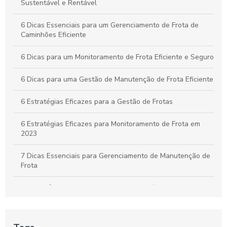
Descarga na Logística
Sustentável e Rentável
Como Aplicar o Gerenciamento de Frotas para Maximizar a
6 Dicas Essenciais para um Gerenciamento de Frota de
Eficiência e Reduzir Custos na Sua Empresa
Caminhões Eficiente
6 Dicas para um Monitoramento de Frota Eficiente e Seguro
6 Dicas para uma Gestão de Manutenção de Frota Eficiente
6 Estratégias Eficazes para a Gestão de Frotas
6 Estratégias Eficazes para Monitoramento de Frota em
2023
7 Dicas Essenciais para Gerenciamento de Manutenção de
Frota
A importância do controle de frota de veículos: como
otimizar a gestão de sua empresa
A Segurança e o rastreio no rastreamento de frota veicular