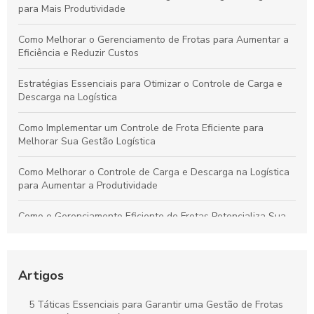
para Mais Produtividade
Como Melhorar o Gerenciamento de Frotas para Aumentar a
Eficiência e Reduzir Custos
Estratégias Essenciais para Otimizar o Controle de Carga e
Descarga na Logística
Como Implementar um Controle de Frota Eficiente para
Melhorar Sua Gestão Logística
Como Melhorar o Controle de Carga e Descarga na Logística
para Aumentar a Produtividade
Como o Gerenciamento Eficiente de Frotas Potencializa Sua
Operação e Diminui Custos
Como o Controle de Frotas Otimiza a Eficiência e Reduz
Custos no Seu Negócio
Artigos
Práticas Essenciais para um Controle Eficiente de Carga e
5 Táticas Essenciais para Garantir uma Gestão de Frotas