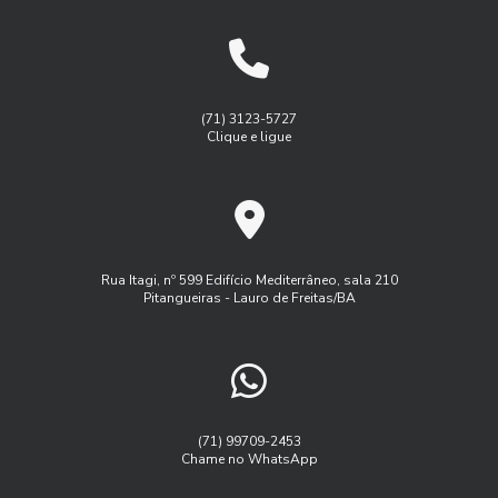
Eficiência Empresarial
Gestão de manutenção de frota de veiulos
Benefícios do Rastreamento e Monitoramento de Frotas
Gest茫o de frota agricola
Gest茫o de frota inteligente
para Otimizar a Gestão do Seu Negócio
Logística
Monitoramento de frota sistema
(71) 3123-5727
Benefícios do Serviço de Rastreamento Veicular
Clique e ligue
Monitoramento de frota veiculos
Como a Administração de Frota Pode Otimizar Seu Negócio
Monitoramento de frota via satelite
Como a Administração de Frota Pode Transformar a
Programa controle de frota
Eficiência da Sua Empresa
Programa de manutenção de frota
Rua Itagi, nº 599 Edifício Mediterrâneo, sala 210
Como a Administração de Frota Transforma a Logística
Pitangueiras - Lauro de Freitas/BA
Rastreador controle de frota
Rastreador veicular externo
Empresarial
Rastreamento de frota veicular
Como a Gestão de Frota Rastreando Veículos Pode
Aumentar a Eficiência da Sua Empresa
Rastreamento de frota via satelite
Serviço de rastreamento de frota
Como a Gestão de Frota Sistema Pode Aumentar a
(71) 99709-2453
Eficiência da Sua Empresa
Chame no WhatsApp
Software controle de frota