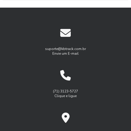
Gerenciamento de frotas
Gerenciamento de frotas programa
Gestão de Frotas
Gestão de frota agricola
Gestão de frota combustível
Gestão de frota de veículos leves
Gestão de frotas para pequenas empresas
suporte@kbtrack.com.br
Envie um E-mail
Gestão de manutenção de frota
Gestão de manutenção de frota de veiulos
Gest茫o de frota agricola
Gest茫o de frota inteligente
Logística
Monitoramento de frota sistema
(71) 3123-5727
Clique e ligue
Monitoramento de frota veiculos
Monitoramento de frota via satelite
Programa controle de frota