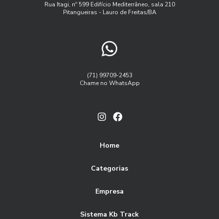
Programa de manutenção de frota
Rua Itagi, nº 599 Edifício Mediterrâneo, sala 210
Pitangueiras - Lauro de Freitas/BA
Rastreador controle de frota
Rastreador veicular externo
Rastreamento de frota veicular
Rastreamento de frota via satelite
Serviço de rastreamento de frota
(71) 99709-2453
Chame no WhatsApp
Software controle de frota
Software controle de frota de caminhões
Software gestao de frotas automoveis
Software gestão de frotas
Home
controle de carga e descarga logistica
Categorias
controle de frota caminhões
controle de frota de carros
Empresa
controle de frota online
empresa de gestão de frotas
empresas de gestão de frotas de veículos
frota
Sistema Kb Track