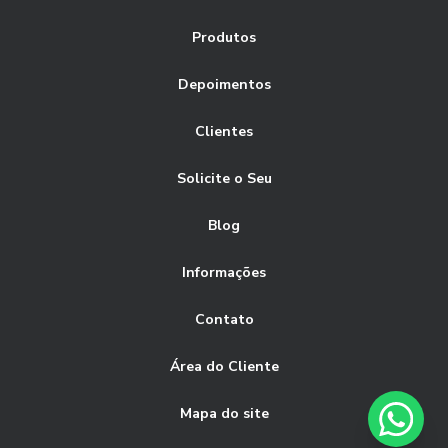
gerenciamento
gerenciamento de frotas
Produtos
gerenciamento de frotas de veículos
Depoimentos
gerenciamento de frotas e transportes
Clientes
gerenciamento de manutenção de frota
gestao de frota sistema
gestão
Solicite o Seu
gestão de frota inteligente
gestão de frota online
Blog
gestão de frota rastreamento veicular
Informações
gestão de frotas empresas
gestão de frotas software
monitoramento de frota
monitoramento de frota via gps
Contato
quanto custa um sistema de rastreamento veicular
Área do Cliente
rastreamento de frota veicular
Mapa do site
rastreamento de frota via satélite