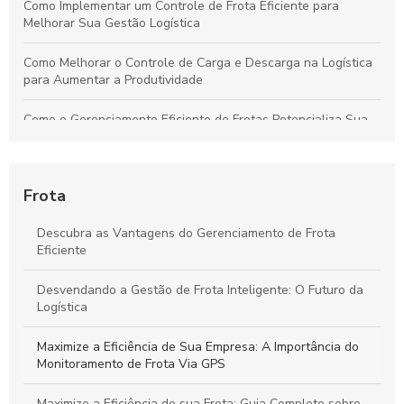
Como Implementar um Controle de Frota Eficiente para
Melhorar Sua Gestão Logística
Como Melhorar o Controle de Carga e Descarga na Logística
para Aumentar a Produtividade
Como o Gerenciamento Eficiente de Frotas Potencializa Sua
Operação e Diminui Custos
Como o Controle de Frotas Otimiza a Eficiência e Reduz
Custos no Seu Negócio
Frota
Práticas Essenciais para um Controle Eficiente de Carga e
Descubra as Vantagens do Gerenciamento de Frota
Descarga na Logística
Eficiente
Como Aplicar o Gerenciamento de Frotas para Maximizar a
Desvendando a Gestão de Frota Inteligente: O Futuro da
Eficiência e Reduzir Custos na Sua Empresa
Logística
Maximize a Eficiência de Sua Empresa: A Importância do
Monitoramento de Frota Via GPS
Maximize a Eficiência de sua Frota: Guia Completo sobre