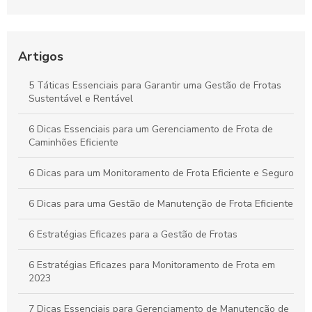
Operação e Diminui Custos
Como o Controle de Frotas Otimiza a Eficiência e Reduz
Custos no Seu Negócio
Artigos
Práticas Essenciais para um Controle Eficiente de Carga e
5 Táticas Essenciais para Garantir uma Gestão de Frotas
Descarga na Logística
Sustentável e Rentável
Como Aplicar o Gerenciamento de Frotas para Maximizar a
6 Dicas Essenciais para um Gerenciamento de Frota de
Eficiência e Reduzir Custos na Sua Empresa
Caminhões Eficiente
6 Dicas para um Monitoramento de Frota Eficiente e Seguro
6 Dicas para uma Gestão de Manutenção de Frota Eficiente
6 Estratégias Eficazes para a Gestão de Frotas
6 Estratégias Eficazes para Monitoramento de Frota em
2023
7 Dicas Essenciais para Gerenciamento de Manutenção de