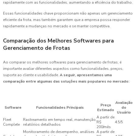
rapidamente com as funcionalidades, aumentando a eficiência do trabalho.
Essas funcionalidades chave proporcionam não apenas um gerenciamento
eficiente da frota, mas também garantem que a empresa possa responder
rapidamente a mudanças no mercado e se manter competitiva.
Comparação dos Melhores Softwares para
Gerenciamento de Frotas
Ao comparar os melhores softwares para gerenciamento de frotas, é
importante avaliar diferentes aspectos como funcionalidades, preços,
suporte ao cliente e usabilidade.
A seguir, apresentamos uma
comparação entre algumas das soluções mais populares no mercado:
Avaliação
Preço
Software
Funcionalidades Principais
do
Estimado
Usuário
A partir de
Fleet
Rastreamento em tempo real, manutenção,
R$
4.5/5
Complete
relatórios detalhados
200/mês
Monitoramento de desempenho, análises
A partir de