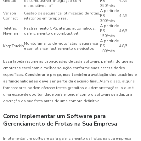
Geotab
de combustível, integração com
R$
4.7/5
dispositivos IoT
250/mês
A partir de
Verizon
Gestão de segurança, otimização de rotas,
R$
4.4/5
Connect
relatórios em tempo real
300/mês
A partir de
Teletrac
Rastreamento GPS, alertas automáticos,
R$
4.6/5
Navman
gerenciamento de combustível
150/mês
A partir de
Monitoramento de motoristas, segurança
KeepTruckin
R$
4.8/5
e compliance, rastreamento de veículos
180/mês
Essa tabela resume as capacidades de cada software, permitindo que as
empresas escolham a melhor solução conforme suas necessidades
específicas.
Considerar o preço, mas também a avaliação dos usuários e
as funcionalidades deve ser parte da decisão final.
Além disso, alguns
fornecedores podem oferecer testes gratuitos ou demonstrações, o que é
uma excelente oportunidade para entender como o software se adapta à
operação da sua frota antes de uma compra definitiva.
Como Implementar um Software para
Gerenciamento de Frotas na Sua Empresa
Implementar um software para gerenciamento de frotas na sua empresa