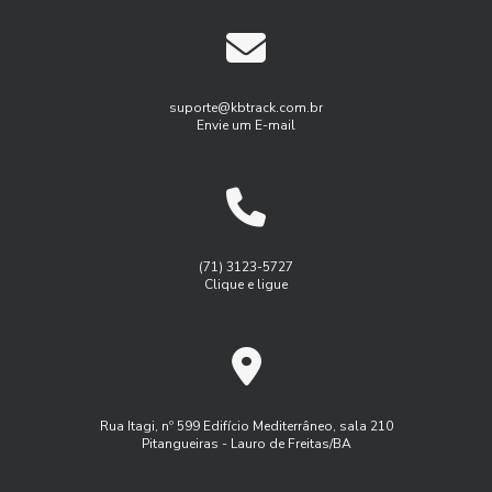
As Rotas eficientes com Gerenciamento de frota de
Gestão de frota agricola
Gestão de frota combustível
caminhões
Gestão de frota de veículos leves
As Soluções customizadas em gestão de frotas empresas
Gestão de frotas para pequenas empresas
suporte@kbtrack.com.br
Envie um E-mail
Benefícios do Gerenciamento de Frotas para Aumentar a
Gestão de manutenção de frota
Eficiência Empresarial
Gestão de manutenção de frota de veiulos
Benefícios do Rastreamento e Monitoramento de Frotas
Gest茫o de frota agricola
Gest茫o de frota inteligente
para Otimizar a Gestão do Seu Negócio
Logística
Monitoramento de frota sistema
(71) 3123-5727
Benefícios do Serviço de Rastreamento Veicular
Clique e ligue
Monitoramento de frota veiculos
Como a Administração de Frota Pode Otimizar Seu Negócio
Monitoramento de frota via satelite
Como a Administração de Frota Pode Transformar a
Programa controle de frota
Eficiência da Sua Empresa
Programa de manutenção de frota
Rua Itagi, nº 599 Edifício Mediterrâneo, sala 210
Como a Administração de Frota Transforma a Logística
Pitangueiras - Lauro de Freitas/BA
Rastreador controle de frota
Rastreador veicular externo
Empresarial