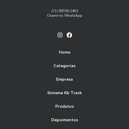
Serviço de rastreamento de frota
(71) 99709-2453
Chame no WhatsApp
Software controle de frota
Software controle de frota de caminhões
Software gestao de frotas automoveis
Software gestão de frotas
Home
controle de carga e descarga logistica
Categorias
controle de frota caminhões
controle de frota de carros
Empresa
controle de frota online
empresa de gestão de frotas
empresas de gestão de frotas de veículos
frota
Sistema Kb Track
gerenciamento
gerenciamento de frotas
Produtos
gerenciamento de frotas de veículos
Depoimentos
gerenciamento de frotas e transportes