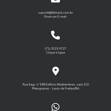
Gestão de frota de veículos leves
Gestão de frotas para pequenas empresas
suporte@kbtrack.com.br
Envie um E-mail
Gestão de manutenção de frota
Gestão de manutenção de frota de veiulos
Gest茫o de frota agricola
Gest茫o de frota inteligente
Logística
Monitoramento de frota sistema
(71) 3123-5727
Clique e ligue
Monitoramento de frota veiculos
Monitoramento de frota via satelite
Programa controle de frota
Programa de manutenção de frota
Rua Itagi, nº 599 Edifício Mediterrâneo, sala 210
Pitangueiras - Lauro de Freitas/BA
Rastreador controle de frota
Rastreador veicular externo
Rastreamento de frota veicular
Rastreamento de frota via satelite