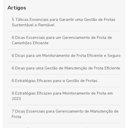
Como o Controle de Frotas Otimiza a Eficiência e Reduz
Custos no Seu Negócio
Artigos
Práticas Essenciais para um Controle Eficiente de Carga e
5 Táticas Essenciais para Garantir uma Gestão de Frotas
Descarga na Logística
Sustentável e Rentável
Como Aplicar o Gerenciamento de Frotas para Maximizar a
6 Dicas Essenciais para um Gerenciamento de Frota de
Eficiência e Reduzir Custos na Sua Empresa
Caminhões Eficiente
6 Dicas para um Monitoramento de Frota Eficiente e Seguro
6 Dicas para uma Gestão de Manutenção de Frota Eficiente
6 Estratégias Eficazes para a Gestão de Frotas
6 Estratégias Eficazes para Monitoramento de Frota em
2023
7 Dicas Essenciais para Gerenciamento de Manutenção de
Frota