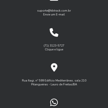
Gestão de frota de veículos leves
As Soluções customizadas em gestão de frotas empresas
Gestão de frotas para pequenas empresas
suporte@kbtrack.com.br
Envie um E-mail
Benefícios do Gerenciamento de Frotas para Aumentar a
Gestão de manutenção de frota
Eficiência Empresarial
Gestão de manutenção de frota de veiulos
Benefícios do Rastreamento e Monitoramento de Frotas
Gest茫o de frota agricola
Gest茫o de frota inteligente
para Otimizar a Gestão do Seu Negócio
Logística
Monitoramento de frota sistema
(71) 3123-5727
Benefícios do Serviço de Rastreamento Veicular
Clique e ligue
Monitoramento de frota veiculos
Como a Administração de Frota Pode Otimizar Seu Negócio
Monitoramento de frota via satelite
Como a Administração de Frota Pode Transformar a
Programa controle de frota
Eficiência da Sua Empresa
Programa de manutenção de frota
Rua Itagi, nº 599 Edifício Mediterrâneo, sala 210
Como a Administração de Frota Transforma a Logística
Pitangueiras - Lauro de Freitas/BA
Rastreador controle de frota
Rastreador veicular externo
Empresarial
Rastreamento de frota veicular
Como a Gestão de Frota Rastreando Veículos Pode
Aumentar a Eficiência da Sua Empresa
Rastreamento de frota via satelite