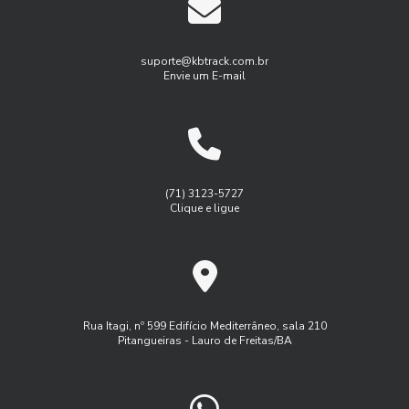
caminhões
Gestão de frota de veículos leves
As Soluções customizadas em gestão de frotas empresas
Gestão de frotas para pequenas empresas
suporte@kbtrack.com.br
Envie um E-mail
Benefícios do Gerenciamento de Frotas para Aumentar a
Gestão de manutenção de frota
Eficiência Empresarial
Gestão de manutenção de frota de veiulos
Benefícios do Rastreamento e Monitoramento de Frotas
Gest茫o de frota agricola
Gest茫o de frota inteligente
para Otimizar a Gestão do Seu Negócio
Logística
Monitoramento de frota sistema
(71) 3123-5727
Benefícios do Serviço de Rastreamento Veicular
Clique e ligue
Monitoramento de frota veiculos
Como a Administração de Frota Pode Otimizar Seu Negócio
Monitoramento de frota via satelite
Como a Administração de Frota Pode Transformar a
Programa controle de frota
Eficiência da Sua Empresa
Programa de manutenção de frota
Rua Itagi, nº 599 Edifício Mediterrâneo, sala 210
Como a Administração de Frota Transforma a Logística
Pitangueiras - Lauro de Freitas/BA
Rastreador controle de frota
Rastreador veicular externo
Empresarial
Rastreamento de frota veicular
Como a Gestão de Frota Rastreando Veículos Pode