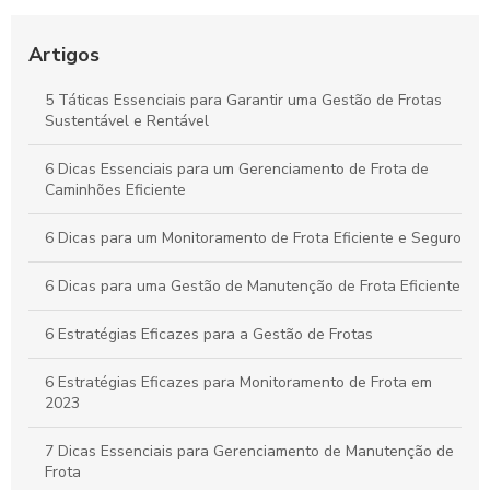
Como o Controle de Frotas Otimiza a Eficiência e Reduz
Custos no Seu Negócio
Artigos
Práticas Essenciais para um Controle Eficiente de Carga e
5 Táticas Essenciais para Garantir uma Gestão de Frotas
Descarga na Logística
Sustentável e Rentável
Como Aplicar o Gerenciamento de Frotas para Maximizar a
6 Dicas Essenciais para um Gerenciamento de Frota de
Eficiência e Reduzir Custos na Sua Empresa
Caminhões Eficiente
6 Dicas para um Monitoramento de Frota Eficiente e Seguro
6 Dicas para uma Gestão de Manutenção de Frota Eficiente
6 Estratégias Eficazes para a Gestão de Frotas
6 Estratégias Eficazes para Monitoramento de Frota em
2023
7 Dicas Essenciais para Gerenciamento de Manutenção de
Frota