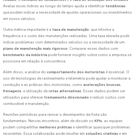
Avaliar esses índices ao longo do tempo ajuda a identificar
tendências
que podem indicar a necessidade de ajustes operacionais ou investimentos
em novos veículos.
Outra métrica importante é a
taxa de manutenção
, que informa a
frequência e o custo das manutenções realizadas. Uma taxa elevada pode
indicar problemas com determinados veículos ou a necessidade de um
plano de manutenção mais rigoroso
. Comparar esses dados com
benchmarks da indústria
pode fornecer insights sobre como a empresa se
posiciona em relação à concorrência.
Além disso, a análise do
comportamento dos motoristas
é essencial. O
uso de tecnologias de rastreamento e telemetria pode ajudar a monitorar a
condução e as práticas dos motoristas, como
acelerações bruscas
,
frenagens
, e utilização de
rotas alternativas
. Esses dados podem ser
utilizados para oferecer
treinamento direcionado
e reduzir custos com
combustível e manutenção.
Reuniões periódicas para revisar o desempenho da frota são
fundamentais. Nesses encontros, além de discutir os
KPIs
, as equipes
podem compartilhar
melhores práticas
e identificar quaisquer problemas
recorrentes. Essa colaboração pode resultar em
soluções criativas
e em