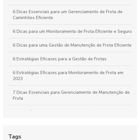
Como Aplicar o Gerenciamento de Frotas para Maximizar a
6 Dicas Essenciais para um Gerenciamento de Frota de
Eficiência e Reduzir Custos na Sua Empresa
Caminhões Eficiente
6 Dicas para um Monitoramento de Frota Eficiente e Seguro
6 Dicas para uma Gestão de Manutenção de Frota Eficiente
6 Estratégias Eficazes para a Gestão de Frotas
6 Estratégias Eficazes para Monitoramento de Frota em
2023
7 Dicas Essenciais para Gerenciamento de Manutenção de
Frota
A importância do controle de frota de veículos: como
otimizar a gestão de sua empresa
A Segurança e o rastreio no rastreamento de frota veicular
Tags