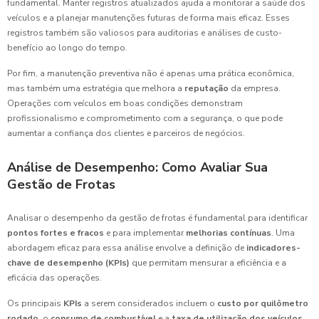
fundamental. Manter registros atualizados ajuda a monitorar a saúde dos
veículos e a planejar manutenções futuras de forma mais eficaz. Esses
registros também são valiosos para auditorias e análises de custo-
benefício ao longo do tempo.
Por fim, a manutenção preventiva não é apenas uma prática econômica,
mas também uma estratégia que melhora a
reputação
da empresa.
Operações com veículos em boas condições demonstram
profissionalismo e comprometimento com a segurança, o que pode
aumentar a confiança dos clientes e parceiros de negócios.
Análise de Desempenho: Como Avaliar Sua
Gestão de Frotas
Analisar o desempenho da gestão de frotas é fundamental para identificar
pontos fortes e fracos
e para implementar
melhorias contínuas
. Uma
abordagem eficaz para essa análise envolve a definição de
indicadores-
chave de desempenho (KPIs)
que permitam mensurar a eficiência e a
eficácia das operações.
Os principais
KPIs
a serem considerados incluem o
custo por quilômetro
rodado
, o
consumo de combustível
e a
taxa de utilização dos veículos
.