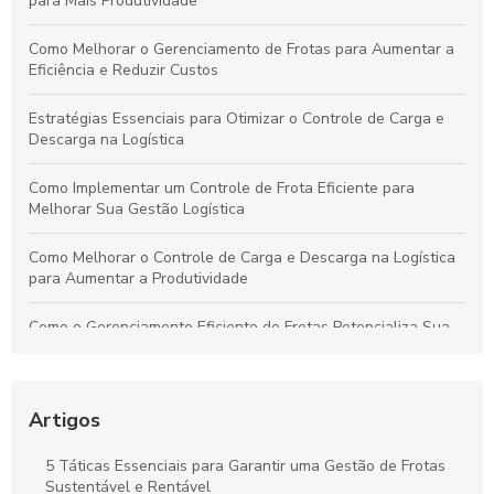
para Mais Produtividade
Como Melhorar o Gerenciamento de Frotas para Aumentar a
Eficiência e Reduzir Custos
Estratégias Essenciais para Otimizar o Controle de Carga e
Descarga na Logística
Como Implementar um Controle de Frota Eficiente para
Melhorar Sua Gestão Logística
Como Melhorar o Controle de Carga e Descarga na Logística
para Aumentar a Produtividade
Como o Gerenciamento Eficiente de Frotas Potencializa Sua
Operação e Diminui Custos
Como o Controle de Frotas Otimiza a Eficiência e Reduz
Custos no Seu Negócio
Artigos
Práticas Essenciais para um Controle Eficiente de Carga e
5 Táticas Essenciais para Garantir uma Gestão de Frotas
Descarga na Logística
Sustentável e Rentável