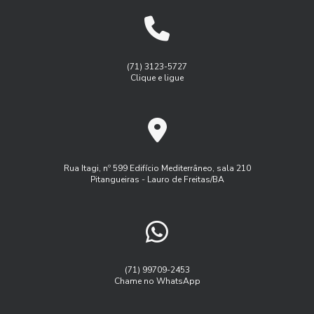
Gestão de manutenção de frota de veiulos
Benefícios do Rastreamento e Monitoramento de Frotas
Gest茫o de frota agricola
Gest茫o de frota inteligente
para Otimizar a Gestão do Seu Negócio
Logística
Monitoramento de frota sistema
(71) 3123-5727
Benefícios do Serviço de Rastreamento Veicular
Clique e ligue
Monitoramento de frota veiculos
Como a Administração de Frota Pode Otimizar Seu Negócio
Monitoramento de frota via satelite
Como a Administração de Frota Pode Transformar a
Programa controle de frota
Eficiência da Sua Empresa
Programa de manutenção de frota
Rua Itagi, nº 599 Edifício Mediterrâneo, sala 210
Como a Administração de Frota Transforma a Logística
Pitangueiras - Lauro de Freitas/BA
Rastreador controle de frota
Rastreador veicular externo
Empresarial
Rastreamento de frota veicular
Como a Gestão de Frota Rastreando Veículos Pode
Aumentar a Eficiência da Sua Empresa
Rastreamento de frota via satelite
Serviço de rastreamento de frota
Como a Gestão de Frota Sistema Pode Aumentar a
(71) 99709-2453
Eficiência da Sua Empresa
Chame no WhatsApp
Software controle de frota
Como a Gestão de Frota Sistema Pode Transformar Sua