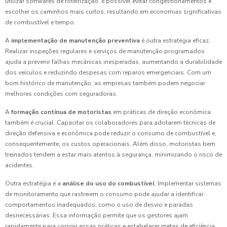
utilizar softwares de roteirização, é possível evitar congestionamentos e
escolher os caminhos mais curtos, resultando em economias significativas
de combustível e tempo.
A
implementação de manutenção preventiva
é outra estratégia eficaz.
Realizar inspeções regulares e serviços de manutenção programados
ajuda a prevenir falhas mecânicas inesperadas, aumentando a durabilidade
dos veículos e reduzindo despesas com reparos emergenciais. Com um
bom histórico de manutenção, as empresas também podem negociar
melhores condições com seguradoras.
A
formação contínua de motoristas
em práticas de direção econômica
também é crucial. Capacitar os colaboradores para adotarem técnicas de
direção defensiva e econômica pode reduzir o consumo de combustível e,
consequentemente, os custos operacionais. Além disso, motoristas bem
treinados tendem a estar mais atentos à segurança, minimizando o risco de
acidentes.
Outra estratégia é a
análise do uso do combustível
. Implementar sistemas
de monitoramento que rastreiem o consumo pode ajudar a identificar
comportamentos inadequados, como o uso de desvio e paradas
desnecessárias. Essa informação permite que os gestores ajam
rapidamente para corrigir essas práticas e estabelecer metas de eficiência.