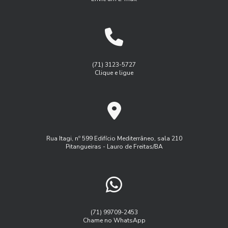
Benefícios do Gerenciamento de Frotas para Aumentar a
Gestão de manutenção de frota
Eficiência Empresarial
Gestão de manutenção de frota de veiulos
Benefícios do Rastreamento e Monitoramento de Frotas
Gest茫o de frota agricola
Gest茫o de frota inteligente
para Otimizar a Gestão do Seu Negócio
Logística
Monitoramento de frota sistema
(71) 3123-5727
Benefícios do Serviço de Rastreamento Veicular
Clique e ligue
Monitoramento de frota veiculos
Como a Administração de Frota Pode Otimizar Seu Negócio
Monitoramento de frota via satelite
Como a Administração de Frota Pode Transformar a
Programa controle de frota
Eficiência da Sua Empresa
Programa de manutenção de frota
Rua Itagi, nº 599 Edifício Mediterrâneo, sala 210
Como a Administração de Frota Transforma a Logística
Pitangueiras - Lauro de Freitas/BA
Rastreador controle de frota
Rastreador veicular externo
Empresarial
Rastreamento de frota veicular
Como a Gestão de Frota Rastreando Veículos Pode
Aumentar a Eficiência da Sua Empresa
Rastreamento de frota via satelite
Serviço de rastreamento de frota
Como a Gestão de Frota Sistema Pode Aumentar a
(71) 99709-2453
Eficiência da Sua Empresa
Chame no WhatsApp
Software controle de frota