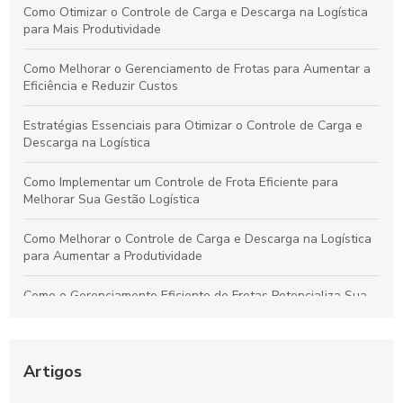
Como Otimizar o Controle de Carga e Descarga na Logística
para Mais Produtividade
Como Melhorar o Gerenciamento de Frotas para Aumentar a
Eficiência e Reduzir Custos
Estratégias Essenciais para Otimizar o Controle de Carga e
Descarga na Logística
Como Implementar um Controle de Frota Eficiente para
Melhorar Sua Gestão Logística
Como Melhorar o Controle de Carga e Descarga na Logística
para Aumentar a Produtividade
Como o Gerenciamento Eficiente de Frotas Potencializa Sua
Operação e Diminui Custos
Como o Controle de Frotas Otimiza a Eficiência e Reduz
Custos no Seu Negócio
Artigos