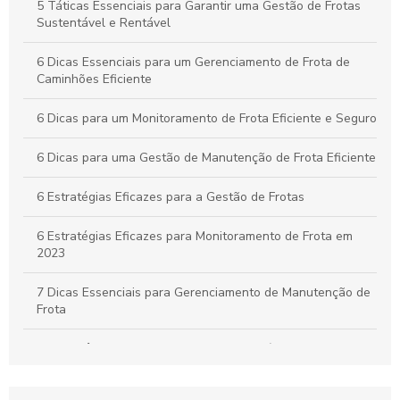
Práticas Essenciais para um Controle Eficiente de Carga e
5 Táticas Essenciais para Garantir uma Gestão de Frotas
Descarga na Logística
Sustentável e Rentável
Como Aplicar o Gerenciamento de Frotas para Maximizar a
6 Dicas Essenciais para um Gerenciamento de Frota de
Eficiência e Reduzir Custos na Sua Empresa
Caminhões Eficiente
6 Dicas para um Monitoramento de Frota Eficiente e Seguro
6 Dicas para uma Gestão de Manutenção de Frota Eficiente
6 Estratégias Eficazes para a Gestão de Frotas
6 Estratégias Eficazes para Monitoramento de Frota em
2023
7 Dicas Essenciais para Gerenciamento de Manutenção de
Frota
A importância do controle de frota de veículos: como
otimizar a gestão de sua empresa