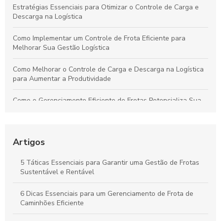
Estratégias Essenciais para Otimizar o Controle de Carga e
Descarga na Logística
Como Implementar um Controle de Frota Eficiente para
Melhorar Sua Gestão Logística
Como Melhorar o Controle de Carga e Descarga na Logística
para Aumentar a Produtividade
Como o Gerenciamento Eficiente de Frotas Potencializa Sua
Operação e Diminui Custos
Como o Controle de Frotas Otimiza a Eficiência e Reduz
Custos no Seu Negócio
Artigos
Práticas Essenciais para um Controle Eficiente de Carga e
5 Táticas Essenciais para Garantir uma Gestão de Frotas
Descarga na Logística
Sustentável e Rentável
Como Aplicar o Gerenciamento de Frotas para Maximizar a
6 Dicas Essenciais para um Gerenciamento de Frota de
Eficiência e Reduzir Custos na Sua Empresa
Caminhões Eficiente