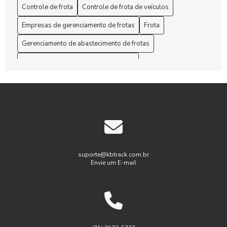
Administração de Frota: Melhore sua Gestão Hoje!
Controle de frota
Controle de frota de veículos
Empresas de gerenciamento de frotas
Frota
Administração de Frota: Melhores Práticas
Gerenciamento de abastecimento de frotas
Administração de Frota: Melhores Práticas para Otimizar
Custos e Eficiência
Gerenciamento de frota de caminhões
Gerenciamento de frotas
Aprenda como otimizar o gerenciamento de manutenção de
frota para aumentar a eficiência
Gerenciamento de frotas programa
Gestão de Frotas
As Rotas eficientes com Gerenciamento de frota de
Gestão de frota agricola
Gestão de frota combustível
caminhões
Gestão de frota de veículos leves
As Soluções customizadas em gestão de frotas empresas
Gestão de frotas para pequenas empresas
suporte@kbtrack.com.br
Envie um E-mail
Benefícios do Gerenciamento de Frotas para Aumentar a
Gestão de manutenção de frota
Eficiência Empresarial
Gestão de manutenção de frota de veiulos
Benefícios do Rastreamento e Monitoramento de Frotas
Gest茫o de frota agricola
Gest茫o de frota inteligente
para Otimizar a Gestão do Seu Negócio
Logística
Monitoramento de frota sistema