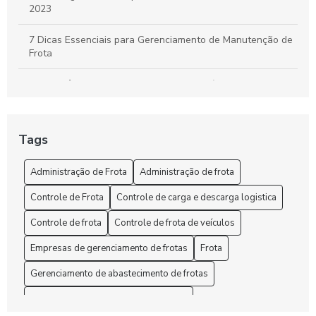
2023
7 Dicas Essenciais para Gerenciamento de Manutenção de
Frota
A importância do controle de frota de veículos: como
otimizar a gestão de sua empresa
A Segurança e o rastreio no rastreamento de frota veicular
Tags
Administração de Frota: Gestão Eficiente e Sustentável
Administração de Frota
Administração de frota
Administração de Frota: Melhore sua Gestão
Controle de Frota
Controle de carga e descarga logistica
Administração de Frota: Melhore sua Gestão Hoje!
Controle de frota
Controle de frota de veículos
Empresas de gerenciamento de frotas
Frota
Administração de Frota: Melhores Práticas
Gerenciamento de abastecimento de frotas
Administração de Frota: Melhores Práticas para Otimizar
Custos e Eficiência
Gerenciamento de frota de caminhões