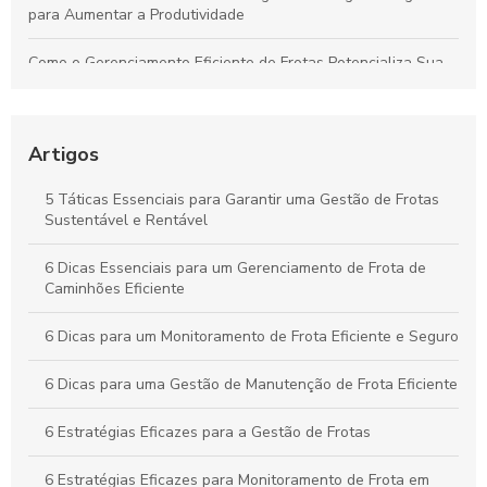
para Aumentar a Produtividade
Como o Gerenciamento Eficiente de Frotas Potencializa Sua
Operação e Diminui Custos
Como o Controle de Frotas Otimiza a Eficiência e Reduz
Custos no Seu Negócio
Artigos
Práticas Essenciais para um Controle Eficiente de Carga e
5 Táticas Essenciais para Garantir uma Gestão de Frotas
Descarga na Logística
Sustentável e Rentável
Como Aplicar o Gerenciamento de Frotas para Maximizar a
6 Dicas Essenciais para um Gerenciamento de Frota de
Eficiência e Reduzir Custos na Sua Empresa
Caminhões Eficiente
6 Dicas para um Monitoramento de Frota Eficiente e Seguro
6 Dicas para uma Gestão de Manutenção de Frota Eficiente
6 Estratégias Eficazes para a Gestão de Frotas
6 Estratégias Eficazes para Monitoramento de Frota em