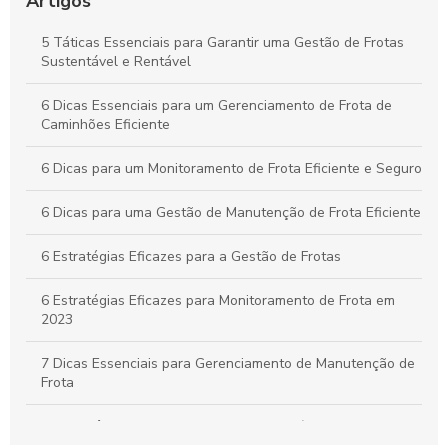
Artigos
Práticas Essenciais para um Controle Eficiente de Carga e
5 Táticas Essenciais para Garantir uma Gestão de Frotas
Descarga na Logística
Sustentável e Rentável
Como Aplicar o Gerenciamento de Frotas para Maximizar a
6 Dicas Essenciais para um Gerenciamento de Frota de
Eficiência e Reduzir Custos na Sua Empresa
Caminhões Eficiente
6 Dicas para um Monitoramento de Frota Eficiente e Seguro
6 Dicas para uma Gestão de Manutenção de Frota Eficiente
6 Estratégias Eficazes para a Gestão de Frotas
6 Estratégias Eficazes para Monitoramento de Frota em
2023
7 Dicas Essenciais para Gerenciamento de Manutenção de
Frota
A importância do controle de frota de veículos: como
otimizar a gestão de sua empresa