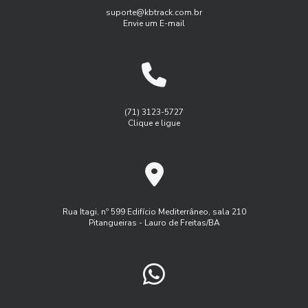
As Soluções customizadas em gestão de frotas empresas
Gestão de frotas para pequenas empresas
suporte@kbtrack.com.br
Envie um E-mail
Benefícios do Gerenciamento de Frotas para Aumentar a
Gestão de manutenção de frota
Eficiência Empresarial
Gestão de manutenção de frota de veiulos
Benefícios do Rastreamento e Monitoramento de Frotas
Gest茫o de frota agricola
Gest茫o de frota inteligente
para Otimizar a Gestão do Seu Negócio
Logística
Monitoramento de frota sistema
(71) 3123-5727
Benefícios do Serviço de Rastreamento Veicular
Clique e ligue
Monitoramento de frota veiculos
Como a Administração de Frota Pode Otimizar Seu Negócio
Monitoramento de frota via satelite
Como a Administração de Frota Pode Transformar a
Programa controle de frota
Eficiência da Sua Empresa
Programa de manutenção de frota
Rua Itagi, nº 599 Edifício Mediterrâneo, sala 210
Como a Administração de Frota Transforma a Logística
Pitangueiras - Lauro de Freitas/BA
Rastreador controle de frota
Rastreador veicular externo
Empresarial
Rastreamento de frota veicular
Como a Gestão de Frota Rastreando Veículos Pode
Aumentar a Eficiência da Sua Empresa
Rastreamento de frota via satelite
Serviço de rastreamento de frota