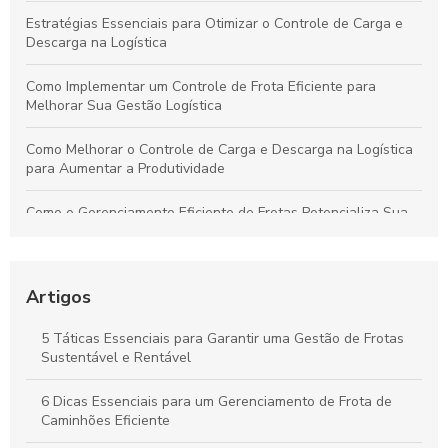
Estratégias Essenciais para Otimizar o Controle de Carga e
Descarga na Logística
Como Implementar um Controle de Frota Eficiente para
Melhorar Sua Gestão Logística
Como Melhorar o Controle de Carga e Descarga na Logística
para Aumentar a Produtividade
Como o Gerenciamento Eficiente de Frotas Potencializa Sua
Operação e Diminui Custos
Como o Controle de Frotas Otimiza a Eficiência e Reduz
Custos no Seu Negócio
Artigos
Práticas Essenciais para um Controle Eficiente de Carga e
5 Táticas Essenciais para Garantir uma Gestão de Frotas
Descarga na Logística
Sustentável e Rentável
Como Aplicar o Gerenciamento de Frotas para Maximizar a
6 Dicas Essenciais para um Gerenciamento de Frota de
Eficiência e Reduzir Custos na Sua Empresa
Caminhões Eficiente