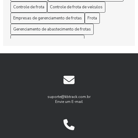
Administração de Frota: Melhore sua Gestão Hoje!
Controle de frota
Controle de frota de veículos
Empresas de gerenciamento de frotas
Frota
Administração de Frota: Melhores Práticas
Gerenciamento de abastecimento de frotas
Administração de Frota: Melhores Práticas para Otimizar
Custos e Eficiência
Gerenciamento de frota de caminhões
Gerenciamento de frotas
Aprenda como otimizar o gerenciamento de manutenção de
frota para aumentar a eficiência
Gerenciamento de frotas programa
Gestão de Frotas
As Rotas eficientes com Gerenciamento de frota de
Gestão de frota agricola
Gestão de frota combustível
caminhões
Gestão de frota de veículos leves
As Soluções customizadas em gestão de frotas empresas
Gestão de frotas para pequenas empresas
suporte@kbtrack.com.br
Envie um E-mail
Benefícios do Gerenciamento de Frotas para Aumentar a
Gestão de manutenção de frota
Eficiência Empresarial
Gestão de manutenção de frota de veiulos
Benefícios do Rastreamento e Monitoramento de Frotas
Gest茫o de frota agricola
Gest茫o de frota inteligente
para Otimizar a Gestão do Seu Negócio