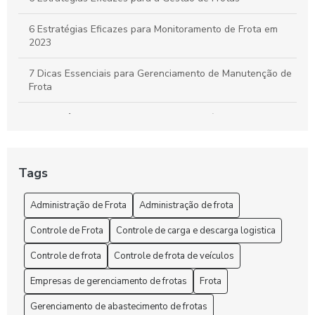
6 Estratégias Eficazes para Monitoramento de Frota em
2023
7 Dicas Essenciais para Gerenciamento de Manutenção de
Frota
A importância do controle de frota de veículos: como
otimizar a gestão de sua empresa
A Segurança e o rastreio no rastreamento de frota veicular
Tags
Administração de Frota: Gestão Eficiente e Sustentável
Administração de Frota
Administração de frota
Administração de Frota: Melhore sua Gestão
Controle de Frota
Controle de carga e descarga logistica
Administração de Frota: Melhore sua Gestão Hoje!
Controle de frota
Controle de frota de veículos
Empresas de gerenciamento de frotas
Frota
Administração de Frota: Melhores Práticas
Gerenciamento de abastecimento de frotas