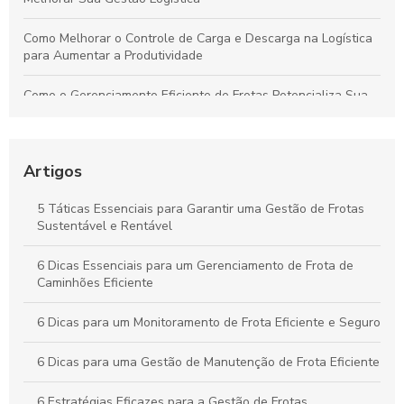
Como Melhorar o Controle de Carga e Descarga na Logística
para Aumentar a Produtividade
Como o Gerenciamento Eficiente de Frotas Potencializa Sua
Operação e Diminui Custos
Como o Controle de Frotas Otimiza a Eficiência e Reduz
Custos no Seu Negócio
Artigos
Práticas Essenciais para um Controle Eficiente de Carga e
5 Táticas Essenciais para Garantir uma Gestão de Frotas
Descarga na Logística
Sustentável e Rentável
Como Aplicar o Gerenciamento de Frotas para Maximizar a
6 Dicas Essenciais para um Gerenciamento de Frota de
Eficiência e Reduzir Custos na Sua Empresa
Caminhões Eficiente
6 Dicas para um Monitoramento de Frota Eficiente e Seguro
6 Dicas para uma Gestão de Manutenção de Frota Eficiente
6 Estratégias Eficazes para a Gestão de Frotas