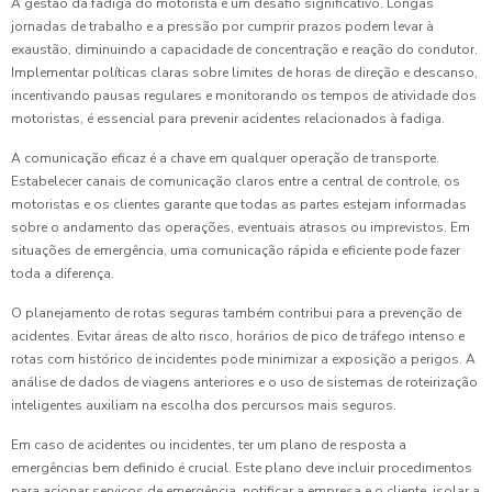
A gestão da fadiga do motorista é um desafio significativo. Longas
jornadas de trabalho e a pressão por cumprir prazos podem levar à
exaustão, diminuindo a capacidade de concentração e reação do condutor.
Implementar políticas claras sobre limites de horas de direção e descanso,
incentivando pausas regulares e monitorando os tempos de atividade dos
motoristas, é essencial para prevenir acidentes relacionados à fadiga.
A comunicação eficaz é a chave em qualquer operação de transporte.
Estabelecer canais de comunicação claros entre a central de controle, os
motoristas e os clientes garante que todas as partes estejam informadas
sobre o andamento das operações, eventuais atrasos ou imprevistos. Em
situações de emergência, uma comunicação rápida e eficiente pode fazer
toda a diferença.
O planejamento de rotas seguras também contribui para a prevenção de
acidentes. Evitar áreas de alto risco, horários de pico de tráfego intenso e
rotas com histórico de incidentes pode minimizar a exposição a perigos. A
análise de dados de viagens anteriores e o uso de sistemas de roteirização
inteligentes auxiliam na escolha dos percursos mais seguros.
Em caso de acidentes ou incidentes, ter um plano de resposta a
emergências bem definido é crucial. Este plano deve incluir procedimentos
para acionar serviços de emergência, notificar a empresa e o cliente, isolar a