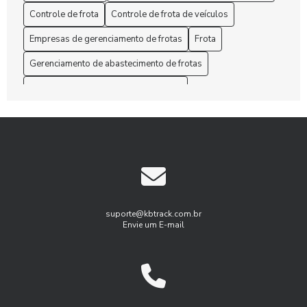
Administração de Frota: Melhore sua Gestão Hoje!
Controle de frota
Controle de frota de veículos
Empresas de gerenciamento de frotas
Frota
Administração de Frota: Melhores Práticas
Gerenciamento de abastecimento de frotas
Administração de Frota: Melhores Práticas para Otimizar
Custos e Eficiência
Gerenciamento de frota de caminhões
Gerenciamento de frotas
Aprenda como otimizar o gerenciamento de manutenção de
frota para aumentar a eficiência
Gerenciamento de frotas programa
Gestão de Frotas
As Rotas eficientes com Gerenciamento de frota de
Gestão de frota agricola
Gestão de frota combustível
caminhões
Gestão de frota de veículos leves
As Soluções customizadas em gestão de frotas empresas
Gestão de frotas para pequenas empresas
suporte@kbtrack.com.br
Envie um E-mail
Benefícios do Gerenciamento de Frotas para Aumentar a
Gestão de manutenção de frota
Eficiência Empresarial
Gestão de manutenção de frota de veiulos
Benefícios do Rastreamento e Monitoramento de Frotas
Gest茫o de frota agricola
Gest茫o de frota inteligente
para Otimizar a Gestão do Seu Negócio