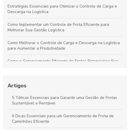
Estratégias Essenciais para Otimizar o Controle de Carga e
Descarga na Logística
Como Implementar um Controle de Frota Eficiente para
Melhorar Sua Gestão Logística
Como Melhorar o Controle de Carga e Descarga na Logística
para Aumentar a Produtividade
Como o Gerenciamento Eficiente de Frotas Potencializa Sua
Operação e Diminui Custos
Como o Controle de Frotas Otimiza a Eficiência e Reduz
Custos no Seu Negócio
Artigos
Práticas Essenciais para um Controle Eficiente de Carga e
5 Táticas Essenciais para Garantir uma Gestão de Frotas
Descarga na Logística
Sustentável e Rentável
Como Aplicar o Gerenciamento de Frotas para Maximizar a
6 Dicas Essenciais para um Gerenciamento de Frota de
Eficiência e Reduzir Custos na Sua Empresa
Caminhões Eficiente