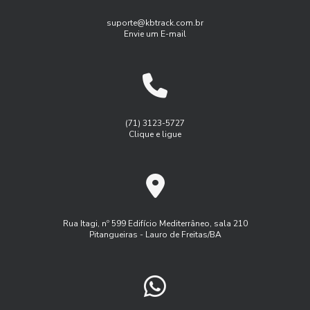
As Soluções customizadas em gestão de frotas empresas
Gestão de frotas para pequenas empresas
suporte@kbtrack.com.br
Envie um E-mail
Benefícios do Gerenciamento de Frotas para Aumentar a
Gestão de manutenção de frota
Eficiência Empresarial
Gestão de manutenção de frota de veiulos
Benefícios do Rastreamento e Monitoramento de Frotas
Gest茫o de frota agricola
Gest茫o de frota inteligente
para Otimizar a Gestão do Seu Negócio
Logística
Monitoramento de frota sistema
(71) 3123-5727
Benefícios do Serviço de Rastreamento Veicular
Clique e ligue
Monitoramento de frota veiculos
Como a Administração de Frota Pode Otimizar Seu Negócio
Monitoramento de frota via satelite
Como a Administração de Frota Pode Transformar a
Programa controle de frota
Eficiência da Sua Empresa
Programa de manutenção de frota
Rua Itagi, nº 599 Edifício Mediterrâneo, sala 210
Como a Administração de Frota Transforma a Logística
Pitangueiras - Lauro de Freitas/BA
Rastreador controle de frota
Rastreador veicular externo
Empresarial
Rastreamento de frota veicular
Como a Gestão de Frota Rastreando Veículos Pode
Aumentar a Eficiência da Sua Empresa
Rastreamento de frota via satelite