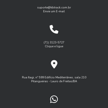
As Soluções customizadas em gestão de frotas empresas
Gestão de frotas para pequenas empresas
suporte@kbtrack.com.br
Envie um E-mail
Benefícios do Gerenciamento de Frotas para Aumentar a
Gestão de manutenção de frota
Eficiência Empresarial
Gestão de manutenção de frota de veiulos
Benefícios do Rastreamento e Monitoramento de Frotas
Gest茫o de frota agricola
Gest茫o de frota inteligente
para Otimizar a Gestão do Seu Negócio
Logística
Monitoramento de frota sistema
(71) 3123-5727
Benefícios do Serviço de Rastreamento Veicular
Clique e ligue
Monitoramento de frota veiculos
Como a Administração de Frota Pode Otimizar Seu Negócio
Monitoramento de frota via satelite
Como a Administração de Frota Pode Transformar a
Programa controle de frota
Eficiência da Sua Empresa
Programa de manutenção de frota
Rua Itagi, nº 599 Edifício Mediterrâneo, sala 210
Como a Administração de Frota Transforma a Logística
Pitangueiras - Lauro de Freitas/BA
Rastreador controle de frota
Rastreador veicular externo
Empresarial
Rastreamento de frota veicular
Como a Gestão de Frota Rastreando Veículos Pode
Aumentar a Eficiência da Sua Empresa
Rastreamento de frota via satelite