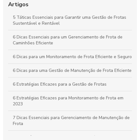
Custos no Seu Negócio
Artigos
Práticas Essenciais para um Controle Eficiente de Carga e
5 Táticas Essenciais para Garantir uma Gestão de Frotas
Descarga na Logística
Sustentável e Rentável
Como Aplicar o Gerenciamento de Frotas para Maximizar a
6 Dicas Essenciais para um Gerenciamento de Frota de
Eficiência e Reduzir Custos na Sua Empresa
Caminhões Eficiente
6 Dicas para um Monitoramento de Frota Eficiente e Seguro
6 Dicas para uma Gestão de Manutenção de Frota Eficiente
6 Estratégias Eficazes para a Gestão de Frotas
6 Estratégias Eficazes para Monitoramento de Frota em
2023
7 Dicas Essenciais para Gerenciamento de Manutenção de
Frota
A importância do controle de frota de veículos: como