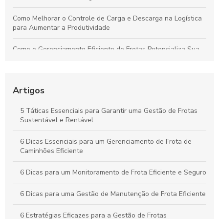
Como Melhorar o Controle de Carga e Descarga na Logística
para Aumentar a Produtividade
Como o Gerenciamento Eficiente de Frotas Potencializa Sua
Operação e Diminui Custos
Como o Controle de Frotas Otimiza a Eficiência e Reduz
Custos no Seu Negócio
Artigos
Práticas Essenciais para um Controle Eficiente de Carga e
5 Táticas Essenciais para Garantir uma Gestão de Frotas
Descarga na Logística
Sustentável e Rentável
Como Aplicar o Gerenciamento de Frotas para Maximizar a
6 Dicas Essenciais para um Gerenciamento de Frota de
Eficiência e Reduzir Custos na Sua Empresa
Caminhões Eficiente
6 Dicas para um Monitoramento de Frota Eficiente e Seguro
6 Dicas para uma Gestão de Manutenção de Frota Eficiente
6 Estratégias Eficazes para a Gestão de Frotas