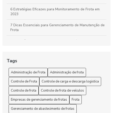
6 Estratégias Eficazes para Monitoramento de Frota em
2023
7 Dicas Essenciais para Gerenciamento de Manutenção de
Frota
A importância do controle de frota de veículos: como
otimizar a gestão de sua empresa
A Segurança e o rastreio no rastreamento de frota veicular
Tags
Administração de Frota: Gestão Eficiente e Sustentável
Administração de Frota
Administração de frota
Administração de Frota: Melhore sua Gestão
Controle de Frota
Controle de carga e descarga logistica
Administração de Frota: Melhore sua Gestão Hoje!
Controle de frota
Controle de frota de veículos
Empresas de gerenciamento de frotas
Frota
Administração de Frota: Melhores Práticas
Gerenciamento de abastecimento de frotas
Administração de Frota: Melhores Práticas para Otimizar