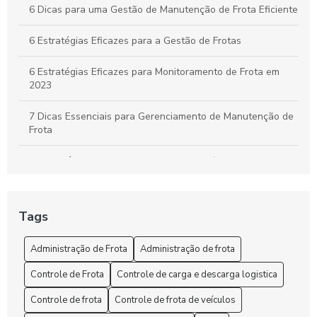
6 Dicas para uma Gestão de Manutenção de Frota Eficiente
6 Estratégias Eficazes para a Gestão de Frotas
6 Estratégias Eficazes para Monitoramento de Frota em
2023
7 Dicas Essenciais para Gerenciamento de Manutenção de
Frota
A importância do controle de frota de veículos: como
otimizar a gestão de sua empresa
A Segurança e o rastreio no rastreamento de frota veicular
Tags
Administração de Frota: Gestão Eficiente e Sustentável
Administração de Frota
Administração de frota
Administração de Frota: Melhore sua Gestão
Controle de Frota
Controle de carga e descarga logistica
Administração de Frota: Melhore sua Gestão Hoje!
Controle de frota
Controle de frota de veículos