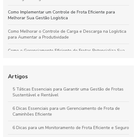
Como Implementar um Controle de Frota Eficiente para
Melhorar Sua Gestão Logística
Como Melhorar o Controle de Carga e Descarga na Logística
para Aumentar a Produtividade
Como o Gerenciamento Eficiente de Frotas Potencializa Sua
Operação e Diminui Custos
Como o Controle de Frotas Otimiza a Eficiência e Reduz
Custos no Seu Negócio
Artigos
Práticas Essenciais para um Controle Eficiente de Carga e
5 Táticas Essenciais para Garantir uma Gestão de Frotas
Descarga na Logística
Sustentável e Rentável
Como Aplicar o Gerenciamento de Frotas para Maximizar a
6 Dicas Essenciais para um Gerenciamento de Frota de
Eficiência e Reduzir Custos na Sua Empresa
Caminhões Eficiente
6 Dicas para um Monitoramento de Frota Eficiente e Seguro