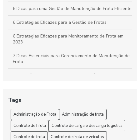
6 Dicas para uma Gestão de Manutenção de Frota Eficiente
6 Estratégias Eficazes para a Gestão de Frotas
6 Estratégias Eficazes para Monitoramento de Frota em
2023
7 Dicas Essenciais para Gerenciamento de Manutenção de
Frota
A importância do controle de frota de veículos: como
otimizar a gestão de sua empresa
A Segurança e o rastreio no rastreamento de frota veicular
Tags
Administração de Frota: Gestão Eficiente e Sustentável
Administração de Frota
Administração de frota
Administração de Frota: Melhore sua Gestão
Controle de Frota
Controle de carga e descarga logistica
Administração de Frota: Melhore sua Gestão Hoje!
Controle de frota
Controle de frota de veículos