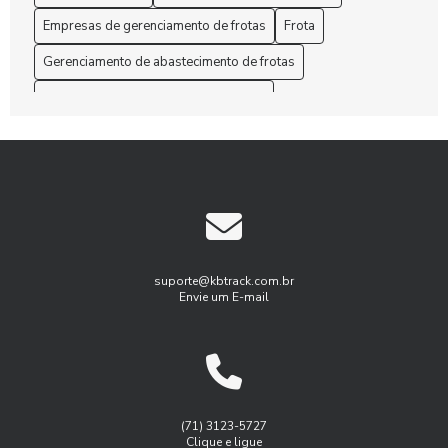
Empresas de gerenciamento de frotas
Frota
Administração de Frota: Melhores Práticas
Gerenciamento de abastecimento de frotas
Administração de Frota: Melhores Práticas para Otimizar
Custos e Eficiência
Gerenciamento de frota de caminhões
Gerenciamento de frotas
Aprenda como otimizar o gerenciamento de manutenção de
frota para aumentar a eficiência
Gerenciamento de frotas programa
Gestão de Frotas
As Rotas eficientes com Gerenciamento de frota de
Gestão de frota agricola
Gestão de frota combustível
caminhões
Gestão de frota de veículos leves
As Soluções customizadas em gestão de frotas empresas
Gestão de frotas para pequenas empresas
suporte@kbtrack.com.br
Envie um E-mail
Benefícios do Gerenciamento de Frotas para Aumentar a
Gestão de manutenção de frota
Eficiência Empresarial
Gestão de manutenção de frota de veiulos
Benefícios do Rastreamento e Monitoramento de Frotas
Gest茫o de frota agricola
Gest茫o de frota inteligente
para Otimizar a Gestão do Seu Negócio
Logística
Monitoramento de frota sistema
(71) 3123-5727
Benefícios do Serviço de Rastreamento Veicular
Clique e ligue