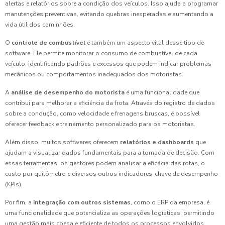
alertas e relatórios sobre a condição dos veículos. Isso ajuda a programar
manutenções preventivas, evitando quebras inesperadas e aumentando a
vida útil dos caminhões.
O
controle de combustível
é também um aspecto vital desse tipo de
software. Ele permite monitorar o consumo de combustível de cada
veículo, identificando padrões e excessos que podem indicar problemas
mecânicos ou comportamentos inadequados dos motoristas.
A
análise de desempenho do motorista
é uma funcionalidade que
contribui para melhorar a eficiência da frota. Através do registro de dados
sobre a condução, como velocidade e frenagens bruscas, é possível
oferecer feedback e treinamento personalizado para os motoristas.
Além disso, muitos softwares oferecem
relatórios e dashboards
que
ajudam a visualizar dados fundamentais para a tomada de decisão. Com
essas ferramentas, os gestores podem analisar a eficácia das rotas, o
custo por quilômetro e diversos outros indicadores-chave de desempenho
(KPIs).
Por fim, a
integração com outros sistemas
, como o ERP da empresa, é
uma funcionalidade que potencializa as operações logísticas, permitindo
uma gestão mais coesa e eficiente de todos os processos envolvidos.