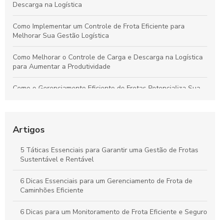
Descarga na Logística
Como Implementar um Controle de Frota Eficiente para
Melhorar Sua Gestão Logística
Como Melhorar o Controle de Carga e Descarga na Logística
para Aumentar a Produtividade
Como o Gerenciamento Eficiente de Frotas Potencializa Sua
Operação e Diminui Custos
Como o Controle de Frotas Otimiza a Eficiência e Reduz
Custos no Seu Negócio
Artigos
Práticas Essenciais para um Controle Eficiente de Carga e
5 Táticas Essenciais para Garantir uma Gestão de Frotas
Descarga na Logística
Sustentável e Rentável
Como Aplicar o Gerenciamento de Frotas para Maximizar a
6 Dicas Essenciais para um Gerenciamento de Frota de
Eficiência e Reduzir Custos na Sua Empresa
Caminhões Eficiente
6 Dicas para um Monitoramento de Frota Eficiente e Seguro