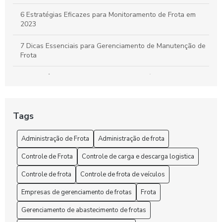
6 Estratégias Eficazes para Monitoramento de Frota em
2023
7 Dicas Essenciais para Gerenciamento de Manutenção de
Frota
A importância do controle de frota de veículos: como
otimizar a gestão de sua empresa
A Segurança e o rastreio no rastreamento de frota veicular
Tags
Administração de Frota: Gestão Eficiente e Sustentável
Administração de Frota
Administração de frota
Administração de Frota: Melhore sua Gestão
Controle de Frota
Controle de carga e descarga logistica
Administração de Frota: Melhore sua Gestão Hoje!
Controle de frota
Controle de frota de veículos
Empresas de gerenciamento de frotas
Frota
Administração de Frota: Melhores Práticas
Gerenciamento de abastecimento de frotas
Administração de Frota: Melhores Práticas para Otimizar