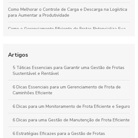
Como Melhorar o Controle de Carga e Descarga na Logística
para Aumentar a Produtividade
Como o Gerenciamento Eficiente de Frotas Potencializa Sua
Operação e Diminui Custos
Como o Controle de Frotas Otimiza a Eficiência e Reduz
Custos no Seu Negócio
Artigos
Práticas Essenciais para um Controle Eficiente de Carga e
5 Táticas Essenciais para Garantir uma Gestão de Frotas
Descarga na Logística
Sustentável e Rentável
Como Aplicar o Gerenciamento de Frotas para Maximizar a
6 Dicas Essenciais para um Gerenciamento de Frota de
Eficiência e Reduzir Custos na Sua Empresa
Caminhões Eficiente
6 Dicas para um Monitoramento de Frota Eficiente e Seguro
6 Dicas para uma Gestão de Manutenção de Frota Eficiente
6 Estratégias Eficazes para a Gestão de Frotas