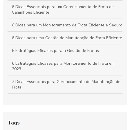
Como Aplicar o Gerenciamento de Frotas para Maximizar a
6 Dicas Essenciais para um Gerenciamento de Frota de
Eficiência e Reduzir Custos na Sua Empresa
Caminhões Eficiente
6 Dicas para um Monitoramento de Frota Eficiente e Seguro
6 Dicas para uma Gestão de Manutenção de Frota Eficiente
6 Estratégias Eficazes para a Gestão de Frotas
6 Estratégias Eficazes para Monitoramento de Frota em
2023
7 Dicas Essenciais para Gerenciamento de Manutenção de
Frota
A importância do controle de frota de veículos: como
otimizar a gestão de sua empresa
A Segurança e o rastreio no rastreamento de frota veicular
Tags