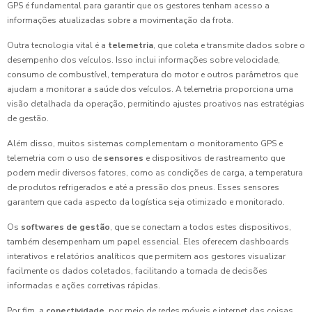
GPS é fundamental para garantir que os gestores tenham acesso a
informações atualizadas sobre a movimentação da frota.
Outra tecnologia vital é a
telemetria
, que coleta e transmite dados sobre o
desempenho dos veículos. Isso inclui informações sobre velocidade,
consumo de combustível, temperatura do motor e outros parâmetros que
ajudam a monitorar a saúde dos veículos. A telemetria proporciona uma
visão detalhada da operação, permitindo ajustes proativos nas estratégias
de gestão.
Além disso, muitos sistemas complementam o monitoramento GPS e
telemetria com o uso de
sensores
e dispositivos de rastreamento que
podem medir diversos fatores, como as condições de carga, a temperatura
de produtos refrigerados e até a pressão dos pneus. Esses sensores
garantem que cada aspecto da logística seja otimizado e monitorado.
Os
softwares de gestão
, que se conectam a todos estes dispositivos,
também desempenham um papel essencial. Eles oferecem dashboards
interativos e relatórios analíticos que permitem aos gestores visualizar
facilmente os dados coletados, facilitando a tomada de decisões
informadas e ações corretivas rápidas.
Por fim, a
conectividade
, por meio de redes móveis e internet das coisas