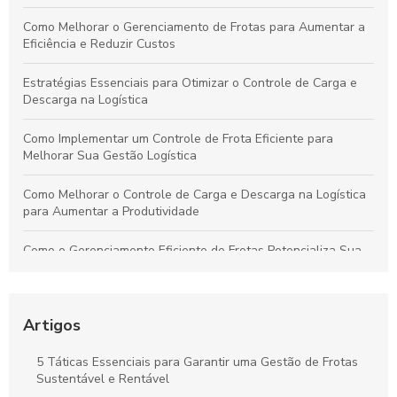
Como Melhorar o Gerenciamento de Frotas para Aumentar a
Eficiência e Reduzir Custos
Estratégias Essenciais para Otimizar o Controle de Carga e
Descarga na Logística
Como Implementar um Controle de Frota Eficiente para
Melhorar Sua Gestão Logística
Como Melhorar o Controle de Carga e Descarga na Logística
para Aumentar a Produtividade
Como o Gerenciamento Eficiente de Frotas Potencializa Sua
Operação e Diminui Custos
Como o Controle de Frotas Otimiza a Eficiência e Reduz
Custos no Seu Negócio
Artigos
Práticas Essenciais para um Controle Eficiente de Carga e
5 Táticas Essenciais para Garantir uma Gestão de Frotas
Descarga na Logística
Sustentável e Rentável