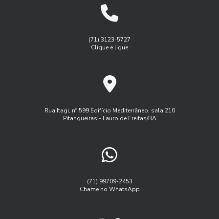
Gestão de manutenção de frota de veiulos
Benefícios do Rastreamento e Monitoramento de Frotas
Gest茫o de frota agricola
Gest茫o de frota inteligente
para Otimizar a Gestão do Seu Negócio
Logística
Monitoramento de frota sistema
(71) 3123-5727
Benefícios do Serviço de Rastreamento Veicular
Clique e ligue
Monitoramento de frota veiculos
Como a Administração de Frota Pode Otimizar Seu Negócio
Monitoramento de frota via satelite
Como a Administração de Frota Pode Transformar a
Programa controle de frota
Eficiência da Sua Empresa
Programa de manutenção de frota
Rua Itagi, nº 599 Edifício Mediterrâneo, sala 210
Como a Administração de Frota Transforma a Logística
Pitangueiras - Lauro de Freitas/BA
Rastreador controle de frota
Rastreador veicular externo
Empresarial
Rastreamento de frota veicular
Como a Gestão de Frota Rastreando Veículos Pode
Aumentar a Eficiência da Sua Empresa
Rastreamento de frota via satelite
Serviço de rastreamento de frota
Como a Gestão de Frota Sistema Pode Aumentar a
(71) 99709-2453
Eficiência da Sua Empresa
Chame no WhatsApp
Software controle de frota
Como a Gestão de Frota Sistema Pode Transformar Sua
Software controle de frota de caminhões