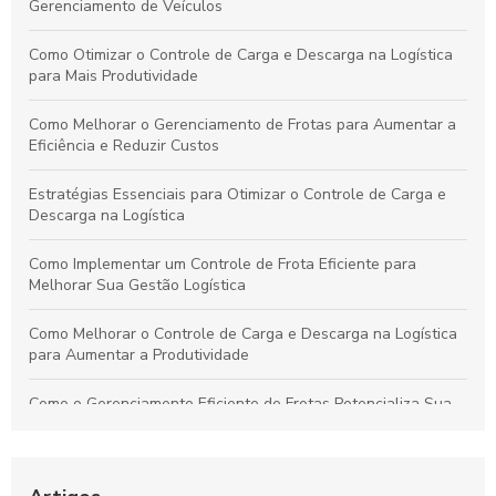
Gerenciamento de Veículos
Como Otimizar o Controle de Carga e Descarga na Logística
para Mais Produtividade
Como Melhorar o Gerenciamento de Frotas para Aumentar a
Eficiência e Reduzir Custos
Estratégias Essenciais para Otimizar o Controle de Carga e
Descarga na Logística
Como Implementar um Controle de Frota Eficiente para
Melhorar Sua Gestão Logística
Como Melhorar o Controle de Carga e Descarga na Logística
para Aumentar a Produtividade
Como o Gerenciamento Eficiente de Frotas Potencializa Sua
Operação e Diminui Custos
Como o Controle de Frotas Otimiza a Eficiência e Reduz
Custos no Seu Negócio