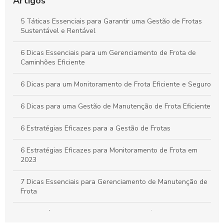
Artigos
Práticas Essenciais para um Controle Eficiente de Carga e
5 Táticas Essenciais para Garantir uma Gestão de Frotas
Descarga na Logística
Sustentável e Rentável
Como Aplicar o Gerenciamento de Frotas para Maximizar a
6 Dicas Essenciais para um Gerenciamento de Frota de
Eficiência e Reduzir Custos na Sua Empresa
Caminhões Eficiente
6 Dicas para um Monitoramento de Frota Eficiente e Seguro
6 Dicas para uma Gestão de Manutenção de Frota Eficiente
6 Estratégias Eficazes para a Gestão de Frotas
6 Estratégias Eficazes para Monitoramento de Frota em
2023
7 Dicas Essenciais para Gerenciamento de Manutenção de
Frota
A importância do controle de frota de veículos: como
otimizar a gestão de sua empresa