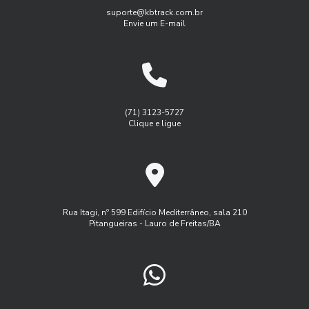
As Soluções customizadas em gestão de frotas empresas
Gestão de frotas para pequenas empresas
suporte@kbtrack.com.br
Envie um E-mail
Benefícios do Gerenciamento de Frotas para Aumentar a
Gestão de manutenção de frota
Eficiência Empresarial
Gestão de manutenção de frota de veiulos
Benefícios do Rastreamento e Monitoramento de Frotas
Gest茫o de frota agricola
Gest茫o de frota inteligente
para Otimizar a Gestão do Seu Negócio
Logística
Monitoramento de frota sistema
(71) 3123-5727
Benefícios do Serviço de Rastreamento Veicular
Clique e ligue
Monitoramento de frota veiculos
Como a Administração de Frota Pode Otimizar Seu Negócio
Monitoramento de frota via satelite
Como a Administração de Frota Pode Transformar a
Programa controle de frota
Eficiência da Sua Empresa
Programa de manutenção de frota
Rua Itagi, nº 599 Edifício Mediterrâneo, sala 210
Como a Administração de Frota Transforma a Logística
Pitangueiras - Lauro de Freitas/BA
Rastreador controle de frota
Rastreador veicular externo
Empresarial
Rastreamento de frota veicular
Como a Gestão de Frota Rastreando Veículos Pode
Aumentar a Eficiência da Sua Empresa
Rastreamento de frota via satelite
Serviço de rastreamento de frota